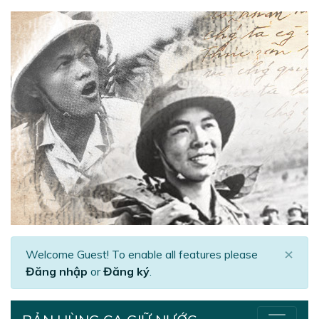
×
Welcome Guest! To enable all features please
Đăng nhập
or
Đăng ký
.