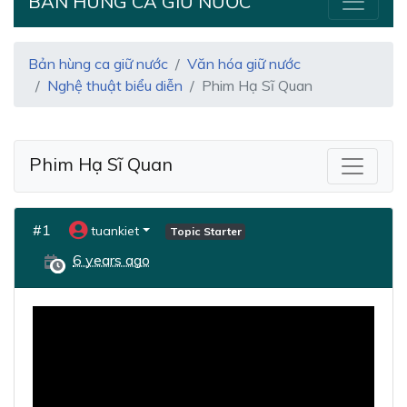
BẢN HÙNG CA GIỮ NƯỚC
Bản hùng ca giữ nước
Văn hóa giữ nước
Nghệ thuật biểu diễn
Phim Hạ Sĩ Quan
Phim Hạ Sĩ Quan
#1
tuankiet
Topic Starter
6 years ago