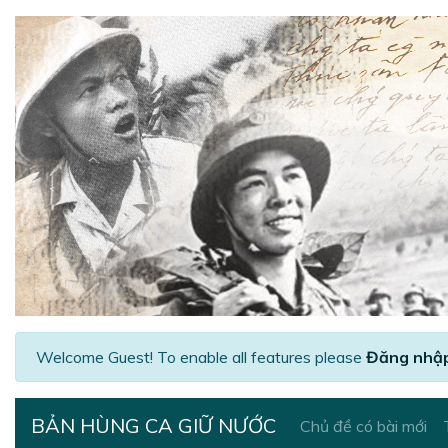
Welcome Guest! To enable all features please
Đăng nhậ
BẢN HÙNG CA GIỮ NƯỚC
Chủ đề có bài mới