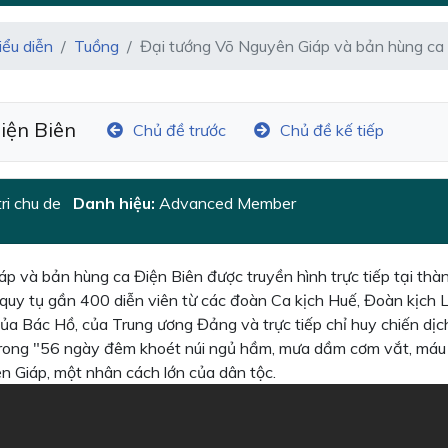
iểu diễn
Tuồng
Đại tướng Võ Nguyên Giáp và bản hùng ca 
iện Biên
Chủ đề trước
Chủ đề kế tiếp
ri chu de
Danh hiệu:
Advanced Member
bản hùng ca Điện Biên được truyền hình trực tiếp tại thành
, quy tụ gần 400 diễn viên từ các đoàn Ca kịch Huế, Đoàn kịc
 của Bác Hồ, của Trung ương Đảng và trực tiếp chỉ huy chiến dị
hủ trong "56 ngày đêm khoét núi ngủ hầm, mưa dầm cơm vắt, máu 
 Giáp, một nhân cách lớn của dân tộc.