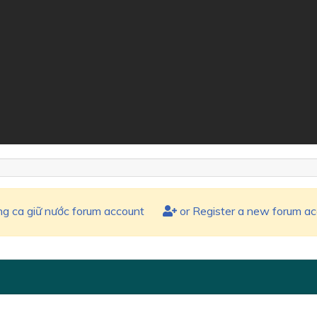
ng ca giữ nước forum account
or Register a new forum a