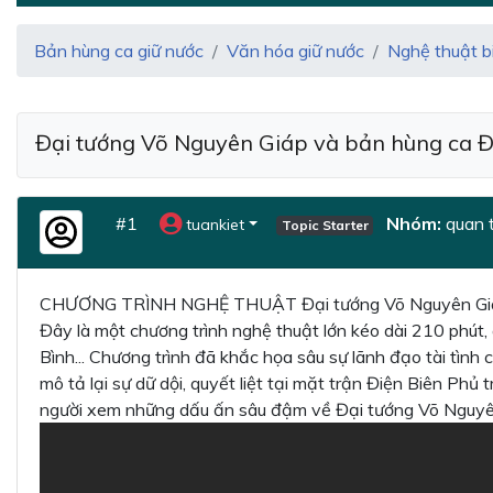
Bản hùng ca giữ nước
Văn hóa giữ nước
Nghệ thuật b
Đại tướng Võ Nguyên Giáp và bản hùng ca Đ
#1
Nhóm:
quan t
tuankiet
Topic Starter
CHƯƠNG TRÌNH NGHỆ THUẬT Đại tướng Võ Nguyên Giáp và 
Đây là một chương trình nghệ thuật lớn kéo dài 210 phút
Bình... Chương trình đã khắc họa sâu sự lãnh đạo tài tình
mô tả lại sự dữ dội, quyết liệt tại mặt trận Điện Biên P
người xem những dấu ấn sâu đậm về Đại tướng Võ Nguyên