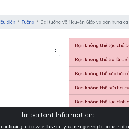
iểu diễn
Tuồng
Đại tướng Võ Nguyên Giáp và bản hùng ca 
Bạn
không thể
tạo chủ đề
Bạn
không thể
trả lời ch
Bạn
không thể
xóa bài củ
Bạn
không thể
sửa bài củ
Bạn
không thể
tạo bình c
Important Information:
Bạn
không thể
bỏ phiếu b
ontinuing to browse this site, you are agreeing to our use of 