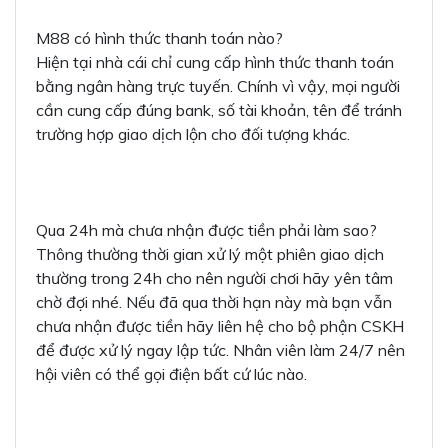
M88 có hình thức thanh toán nào?
Hiện tại nhà cái chỉ cung cấp hình thức thanh toán
bằng ngân hàng trực tuyến. Chính vì vậy, mọi người
cần cung cấp đúng bank, số tài khoản, tên để tránh
trường hợp giao dịch lộn cho đối tượng khác.
Qua 24h mà chưa nhận được tiền phải làm sao?
Thông thường thời gian xử lý một phiên giao dịch
thường trong 24h cho nên người chơi hãy yên tâm
chờ đợi nhé. Nếu đã qua thời hạn này mà bạn vẫn
chưa nhận được tiền hãy liên hệ cho bộ phận CSKH
để được xử lý ngay lập tức. Nhân viên làm 24/7 nên
hội viên có thể gọi điện bất cứ lúc nào.