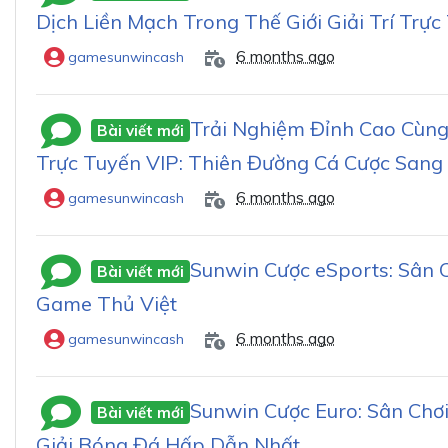
Dịch Liền Mạch Trong Thế Giới Giải Trí Trực
6 months ago
gamesunwincash
Trải Nghiệm Đỉnh Cao Cùng
Bài viết mới
Trực Tuyến VIP: Thiên Đường Cá Cược Sang
6 months ago
gamesunwincash
Sunwin Cược eSports: Sân 
Bài viết mới
Game Thủ Việt
6 months ago
gamesunwincash
Sunwin Cược Euro: Sân Chơ
Bài viết mới
Giải Bóng Đá Hấp Dẫn Nhất