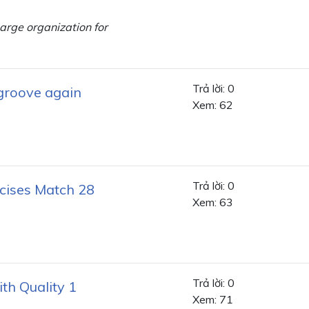
arge organization for
Trả lời: 0
groove again
Xem: 62
Trả lời: 0
cises Match 28
Xem: 63
Trả lời: 0
ith Quality 1
Xem: 71