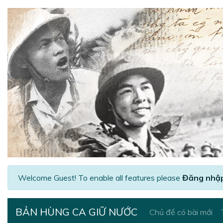
Welcome Guest! To enable all features please
Đăng nhậ
BẢN HÙNG CA GIỮ NƯỚC
Chủ đề có bài mới