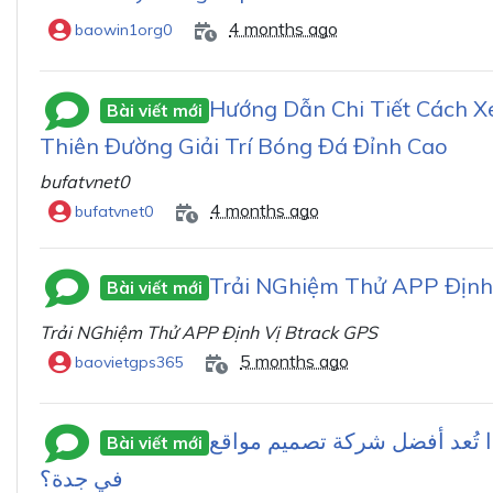
4 months ago
baowin1org0
Hướng Dẫn Chi Tiết Cách X
Bài viết mới
Thiên Đường Giải Trí Bóng Đá Đỉnh Cao
bufatvnet0
4 months ago
bufatvnet0
Trải NGhiệm Thử APP Định
Bài viết mới
Trải NGhiệm Thử APP Định Vị Btrack GPS
5 months ago
baovietgps365
ا تُعد أفضل شركة تصميم مواقع
Bài viết mới
في جدة؟