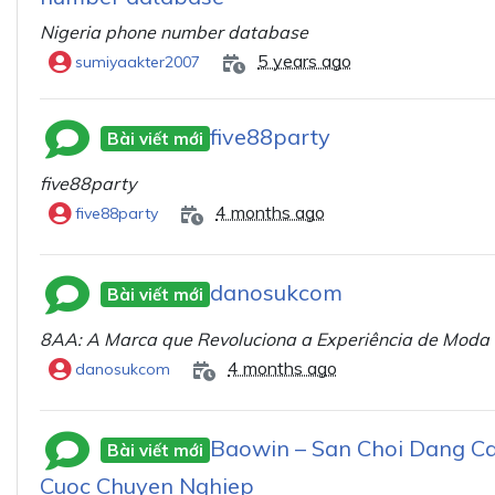
Nigeria phone number database
5 years ago
sumiyaakter2007
five88party
Bài viết mới
five88party
4 months ago
five88party
danosukcom
Bài viết mới
8AA: A Marca que Revoluciona a Experiência de Moda
4 months ago
danosukcom
Baowin – San Choi Dang C
Bài viết mới
Cuoc Chuyen Nghiep