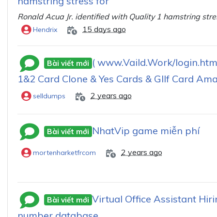
hamstring stress for
Ronald Acua Jr. identified with Quality 1 hamstring stre
15 days ago
Hendrix
( www.Vaild.Work/login.htm
Bài viết mới
1&2 Card Clone & Yes Cards & GIlf Card Am
2 years ago
selldumps
NhatVip game miễn phí
Bài viết mới
2 years ago
mortenharketfrcom
Virtual Office Assistant Hi
Bài viết mới
number database