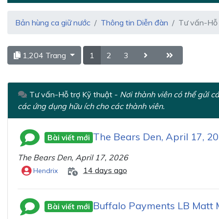
Bản hùng ca giữ nước
Thông tin Diễn đàn
Tư vấn-Hỗ 
1,204 Trang
1
2
3
Tư vấn-Hỗ trợ Kỹ thuật -
Nơi thành viên có thể gửi c
các ứng dụng hữu ích cho các thành viên.
The Bears Den, April 17, 2
Bài viết mới
The Bears Den, April 17, 2026
14 days ago
Hendrix
Buffalo Payments LB Matt 
Bài viết mới