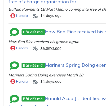
free of charge organization for
Buffalo Payments LB Matt Milano coming into free of ch
14 days ago
Hendrix
How Ben Rice received his 
Bài viết mới
How Ben Rice received his groove again
14 days ago
Hendrix
Mariners Spring Doing exer
Bài viết mới
Mariners Spring Doing exercises Match 28
14 days ago
Hendrix
Ronald Acua Jr. identified w
Bài viết mới